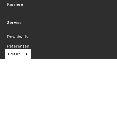
Karriere
Service
Downloads
Referenzen
Deutsch
AGB
Impressum
Datenschutz
P.V. Betonfertigteilwerke GmbH
Dieselstraße 8
63456 Hanau