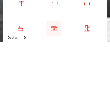
Deutsch
Sonderbauwerke
Neben unserem umfangreichen Programm
standardisierter Betonfertigteile liefern wir auch
Sonderelemente nach Kundenwunsch. Fertigteile
aus Beton können in (fast) allen Formen und
Ausführungen hergestellt werden. Die