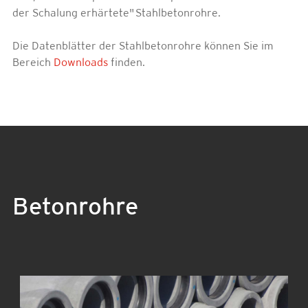
der Schalung erhärtete" Stahlbetonrohre.
Die Datenblätter der Stahlbetonrohre können Sie im
Bereich
Downloads
finden.
Betonrohre