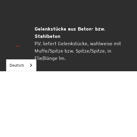
Gelenkstücke aus Beton- bzw.
Stahlbeton
P.V. liefert Gelenkstücke, wahlweise mit
Muffe/Spitze bzw. Spitze/Spitze, in
Fließlänge 1m.
Deutsch
Passstücke aus Beton- bzw. Stahlbeton
P.V. liefert auf Wunsch Passstücke gemäß
den Längenvorgaben des Auftragsgebers
unter Berücksichtigung der technischen
Möglichkeiten.
Einbinderinge
P.V.-Einbinderinge sind Rohrmuffen, die zur
Herstellung gelenkiger Rohranschlüsse in