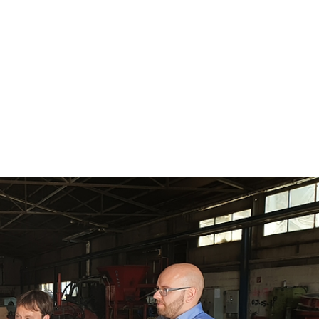
Schächte
Rohre
®
Fabekun
Kabelschächte
Sonderbauwerke
Hochbau
®
Tobnorm
Service
Unternehmen
Nachhaltigkeit