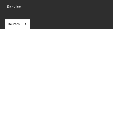
Service
Downloads
Deutsch
Referenzen
AGB
Impressum
Datenschutz
P.V. Betonfertigteilwerke GmbH
Dieselstraße 8
63456 Hanau
Tel.:
+49 (0)6181 666 0
Fax: +49 (0)6181 666 60