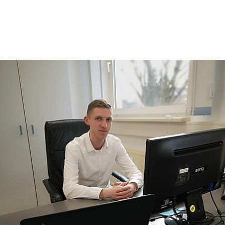
Schächte
Rohre
®
Fabekun
Kabelschächte
Sonderbauwerke
Hochbau
®
Tobnorm
Service
Unternehmen
Nachhaltigkeit